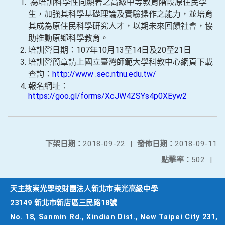
為培訓科學性向顯著之高級中等教育階段原住民學
生，加強其科學基礎理論及實驗操作之能力，並培育
其成為原住民科學研究人才，以期未來回饋社會，協
助推動原鄉科學教育。
培訓營日期：107年10月13至14日及20至21日
培訓營簡章請上國立臺灣師範大學科教中心網頁下載
查詢：
http://www .sec.ntnu.edu.tw/
報名網址：
https://goo.gl/forms/XcJW4ZSYs4p0XEyw2
下架日期：
2018-09-22
|
發佈日期：
2018-09-11
點擊率：
502
|
天主教崇光學校財團法人新北市崇光高級中學
23149 新北市新店區三民路18號
No. 18, Sanmin Rd., Xindian Dist., New Taipei City 231,