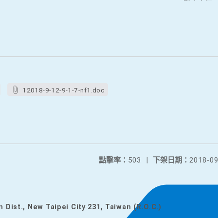
12018-9-12-9-1-7-nf1.doc
點擊率：
503
|
下架日期：
2018-09
n Dist., New Taipei City 231, Taiwan (R.O.C.)