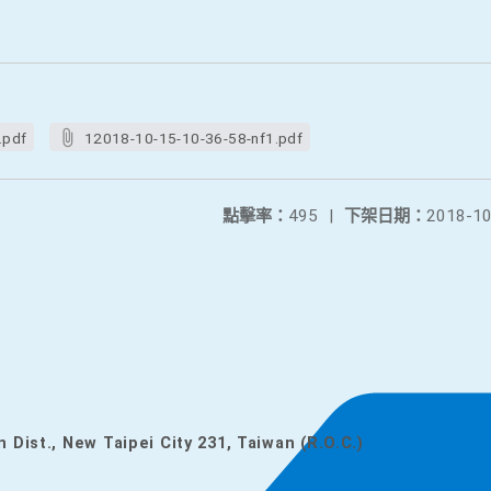
.pdf
12018-10-15-10-36-58-nf1.pdf
點擊率：
495
|
下架日期：
2018-10
n Dist., New Taipei City 231, Taiwan (R.O.C.)