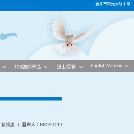
新北市崇光高級中學
English Version
108課綱專區
線上導覽
：
教務處
|
發布人：
BBQSU119