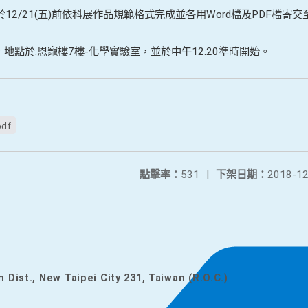
於
12/21(
五
)
前依科展作品規範格式完成並各用
Word
檔及
PDF
檔寄交
，地點於
:
恩寵樓
7
樓
-
化學實驗室，並於中午
12:20
準時開始。
pdf
點擊率：
531
|
下架日期：
2018-12
n Dist., New Taipei City 231, Taiwan (R.O.C.)