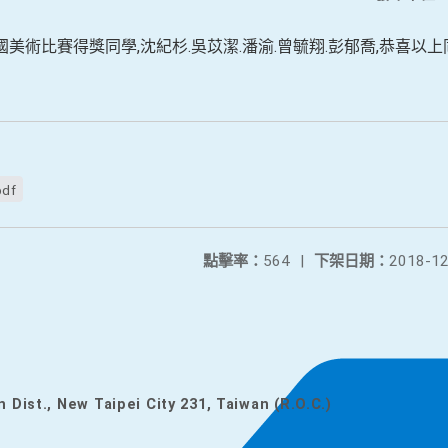
國美術比賽得獎同學,沈紀杉.吳苡潔.潘渝.曾毓翔.彭郁喬,恭喜以上
pdf
點擊率：
564
|
下架日期：
2018-12
n Dist., New Taipei City 231, Taiwan (R.O.C.)