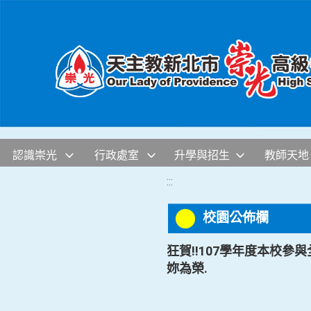
移至網頁之主要內容區位置
認識崇光
行政處室
升學與招生
教師天地
:::
校園公佈欄
狂賀!!107學年度本校參
妳為榮.