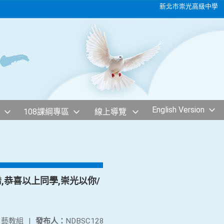
新北市崇光高級中學
English Version
108課綱專區
線上導覽
喬,恭喜以上同學,崇光以你/
：
藝教組
|
發布人：
NDBSC128