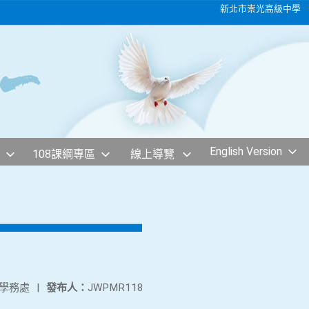
新北市崇光高級中學
English Version
108課綱專區
線上導覽
學務處
|
發布人：
JWPMR118