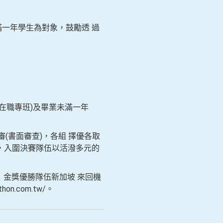
一年學生為對象，鼓勵透 過
職專班)及畢業未滿一年
(書面審查)，各組 擇優各取
辦，入圍決賽隊伍以活潑多元的
」金獎優勝隊伍新加坡 來回機
n.com.tw/。