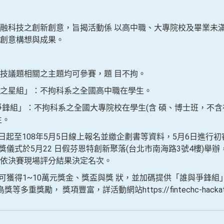
融科技之創新創意，旨揭活動係 以高中職、大專院校及畢業未滿
創意構想與成果。
技議題相關之主題均可參賽，題 目不拘。
之星組」：不拘科系之全國高中職在學生。
拘科系之全國大專院校在學生(含 碩、博士班，不含在
生。
至108年5月5日線上報名並繳企劃書等資料，5月6日進行初審
獎儀式於5月22 日假芬恩特創新聚落(台北市南海路3號4樓)舉
依決賽現場評分結果決定名次。
可獲得1~10萬元獎金、獎盃與獎 狀，並加碼提供「誰與爭鋒組
獎勵， 獎項豐富，詳活動網站https://fintechc-hackatho