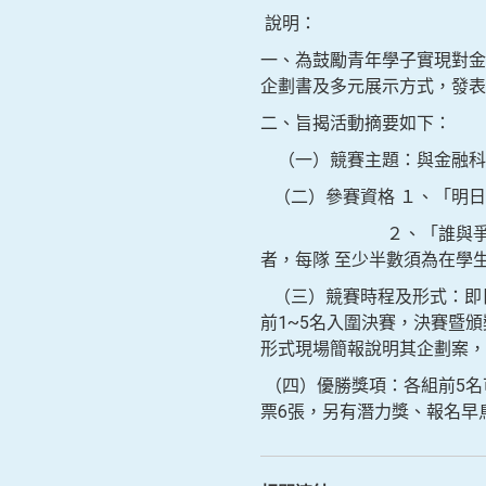
說明：
一、為鼓勵青年學子實現對金
企劃書及多元展示方式，發表
二、旨揭活動摘要如下：
（一）競賽主題：與金融科
（二）參賽資格 １、「明日
２、「誰與爭鋒組」：不
者，每隊 至少半數須為在學
（三）競賽時程及形式：即日起
前1~5名入圍決賽，決賽暨頒
形式現場簡報說明其企劃案，
（四）優勝獎項：各組前5名
票6張，另有潛力獎、報名早鳥獎等多重