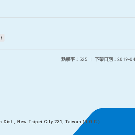
df
點擊率：
525
|
下架日期：
2019-04
n Dist., New Taipei City 231, Taiwan (R.O.C.)