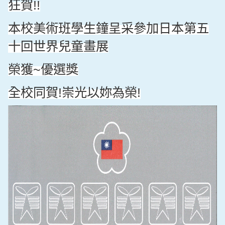
狂賀
!!
本校美術班學生鐘呈采參加日本第五
十回世界兒童畫展
榮獲
優選獎
~
全校同賀
崇光以妳為榮
!
!