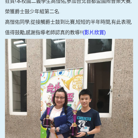
狂賀!本校國二義學生高愷佑,參加台北首都盃國際音樂大賽,
榮獲爵士鼓少年組第二名.
高愷佑同學,從接觸爵士鼓到比賽,短短的半年時間,有此表現,
值得鼓勵,感謝指導老師認真的教導!!
(影片欣賞)