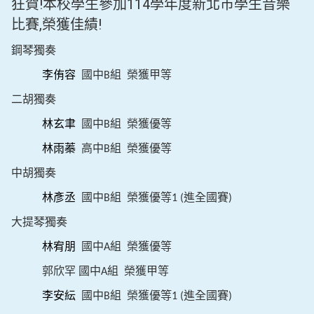
狂賀!本校學生參加114學年度新北市學生音樂
比賽,榮獲佳績!
鋼琴獨奏
李侑容
國中
組
榮獲甲等
B
二胡獨奏
國中
組
榮獲優等
林玄聿
B
林雨蓁
高中
組
榮獲優等
B
中胡獨奏
林彥丞
國中
組
榮獲優等
進全國賽
B
1 (
)
大提琴獨奏
林宥朋
國中
組
榮獲優等
A
國中
組
榮獲甲等
郭欣罕
A
李安紜
國中
組
榮獲優等
進全國賽
B
1 (
)