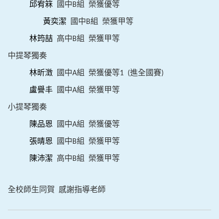
邱宥箖
國中
組
榮獲優等
B
黃奕潔
國中
組
榮獲甲等
B
林筠喆
高中
組
榮獲甲等
B
中提琴獨奏
林昕澂
國中
組
榮獲優等
進全國賽
A
1 (
)
盧譽丰
國中
組
榮獲甲等
A
小提琴獨奏
陳品恩
國中
組
榮獲優等
A
張晴恩
國中
組
榮獲甲等
B
陳沛潔
高中
組
榮獲甲等
B
全校師生同賀
感謝指導老師