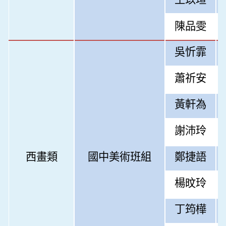
陳品雯
吳忻霏
蕭祈安
黃軒為
謝沛玲
西畫類
國中美術班組
鄭捷語
楊旼玲
丁筠樺