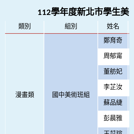
學年度新北市學生美
112
類別
組別
姓名
鄭育奇
周郁甯
董舫妃
李芷汝
漫畫類
國中美術班組
蘇品緁
彭晨雅
王苡瑄