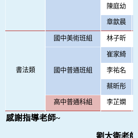
陳庭幼
章歆晨
國中美術班組
林子昕
崔家綺
書法類
國中普通班組
李祐名
蔡昕彤
高中普通科組
李芷嫻
感謝指導老師~
劉大衛老