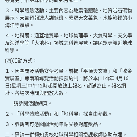
導覽更了解地球科學的研究有哪些。
３、科學體驗活動：主要內容為地震儀體驗、地質岩石礦物
展示、天氣預報達人訓練班、蒐羅天文萬象、水族箱裡的小
海洋等體驗。
４、地科展：涵蓋地質學、地球物理學、大氣科學、天文學
及海洋學等「大地科」領域之科普展覽，讓民眾更親近地球
科學。
(四)活動方式：
１、因空間及活動安全考量，前揭「平頂天文臺」和「敗金
實驗室」等兩項導覽活動採預約制，將於本(114)年 4月16
日(星期三)中午12時起開放線上報名，額滿為止。報名網
址、各場次時間與開放人數，
請參閱活動網頁。
２、「科學體驗活動」和「地科展」採自由參觀。
３、參觀者可憑闖關活動集點兌換對應獎品。
二、惠請一併轉知貴校地球科學相關授課教師協助布達。