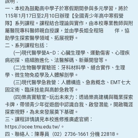
說明：
一、本校為鼓勵高中學子於寒假期間參與多元學習，將於
115年1月17日至2月10日辦理【全國青少年高中寒假營
隊】系列課程。課程結合理論與實作，由本校專業教師與附
屬醫院專科醫師親自授課，並由學長姐全程陪 伴，協
助學生探索醫學領域、拓展視野。
二、系列課程包括：
(一)現代醫學營A–D：心臟生理學、運動傷害、心理疾
病初探、癌細胞進化、法醫解碼、新藥開發等。
(二)生物醫學實驗班：牙科材料學、縫合實作、生理
學、微生物免疫學及人體解剖學。
(三)現代醫學急救營：人體構造、急救概念、EMT七大
固定術、臨床技能與高齡急救等。
(四)樂高實驗室–玩出未來力：透過樂高建構與職業探索
卡牌，帶領青少年從遊戲中認識自我、啟發潛能，開啟職涯
探索視野，為未來發展奠下基礎。
三、課程詳情請見本校進修推廣處官網：
https://ocee.tmu.edu.tw/。
四、聯絡人：陳專員（02）2736-1661 分機 22818。