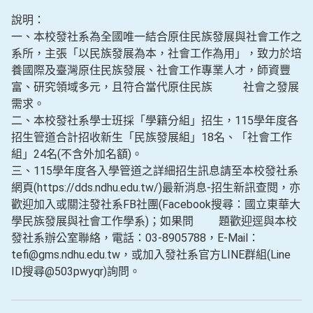
說明：
一、本校發社系為全國唯一結合原住民族發展與社會工作之
系所，主張「以民族發展為本，社會工作為用」，致力於培
養國際及臺灣原住民族發展、社會工作專業人才，師資豐
富、研究領域多元，且符合當代原住民族 社會之發展
需求。
二、本校發社系學士班採「學籍分組」招生，115學年度各
招生管道合計招收新生「民族發展組」18名、「社會工作
組」24名(不含外加名額)。
三、115學年度各入學管道之詳細招生訊息請至本校發社系
網頁(https://dds.ndhu.edu.tw/)最新消息-招生新訊查閱，亦
歡迎加入或關注發社系FB社團(Facebook搜尋：國立東華大
學民族發展與社會工作學系)；如果問 題歡迎逕與本校
發社系辦公室聯絡，電話：03-8905788，E-Mail：
tefi@gms.ndhu.edu.tw，或加入發社系官方LINE群組(Line
ID搜尋@503pwyqr)詢問。