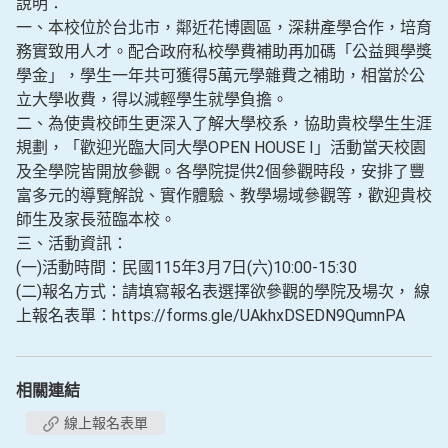
說明：
一、本校位於台北市，鄰近花博園區，深耕產學合作，培育
務實致用人才。配合政府私校學費補助再加碼「公益興學獎
學金」，學生一年共可獲得5萬元學雜費之補助，相當於公
立大學收費，得以減輕學生就學負擔。
二、為使貴校師生更深入了解大學校系，協助貴校學生生涯
規劃，「歡迎光臨大同大學OPEN HOUSE I」活動當天校園
及全學院皆開放參觀。各學院提供2個參觀時段，安排了豐
富多元的導覽解說、實作體驗、教學場域參觀等，歡迎貴校
師生及家長蒞臨本校。
三、活動資訊：
(一)活動時間：民國115年3月7日(六)10:00-15:30
(二)報名方式：請填寫報名表選擇欲參觀的學院及場次， 線
上報名表單：https://forms.gle/UAkhxDSEDN9QumnPA
相關連結
線上報名表單