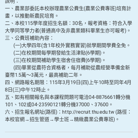
說明：
一、農業部委託本校辦理農業公費生(農業公費專班)培育計
畫，以推動新農民培育。
二、本校115學年度招生名額：30名，報考資格：符合入學
大學同等學力者(普通高中及非農業類科畢業生亦可報考)。
三、公費班補助內容：
(一)大學四年(含1年校外實務實習)就學期間學費全免。
(二)在校期間每學期發給生活津貼(6學期)。
(三)在校期間補助學生宿舍住宿費(6學期)。
(四)畢業從農符合資格者，每月補助從農經營準備金新
臺幣1.5萬～3萬元，最高補助二年。
四、網路報名期限：115年3月19日(四)上午10時至同年4月
8日(三)中午12時止。
五、如有相關報名與本課程問題可電洽04-8876661轉分機
101、102或04-23590121轉分機37000、37600。
六、招生報名網址(路徑)：http://recruit.thu.edu.tw (路徑：
本校官網→招生管道→學士班→精緻農業公費專班)。