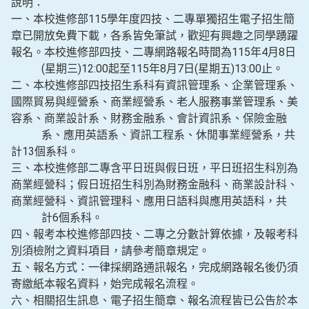
說明：
一、本校進修部115學年度四技、二專單獨招生電子招生簡
章已開放免費下載，各系皆免筆試，歡迎有興趣之同學踴躍
報名。本校進修部四技、二專網路報名時間為115年4月8日
(星期三)12:00起至115年8月7日(星期五)13:00止。
二、本校進修部四技招生系科有資訊管理系、企業管理系、
國際貿易與經營系、商業經營系、老人服務事業管理系、美
容系、商業設計系、財務金融系、會計資訊系、保險金融
系、應用英語系、資訊工程系、休閒事業經營系，共
計13個系科。
三、本校進修部二專含平日班與假日班，平日班招生科別為
商業經營科；假日班招生科別為財務金融科、商業設計科、
商業經營科、資訊管理科、應用日語科與應用英語科，共
計6個系科。
四、報考本校進修部四技、二專之分數計算依據，及報考科
別須檢附之資料項目，請參考簡章規定。
五、報名方式：一律採網路通訊報名，完成網路報名後仍須
寄繳紙本報名資料，始完成報名流程。
六、相關招生訊息、電子招生簡章、報名流程皆已公告於本