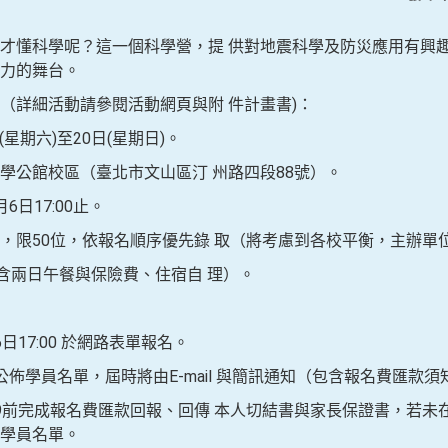
才懂科學呢？這一個科學營，提 供對地震科學及防災應用有興趣
力的舞台。
（詳細活動請參閱活動網頁與附 件計畫書)：
(星期六)至20日(星期日)。
學公館校區（臺北市文山區汀 州路四段88號）。
日17:00止。
，限50位，依報名順序優先錄 取（將考慮到各校平衡，主辦單
包含兩日午餐與保險費、住宿自 理）。
17:00 於網路表單報名。
0公佈學員名單，屆時將由E-mail 與簡訊通知（包含報名費匯款須
:59前完成報名費匯款回報、回傳 本人切結書與家長保證書，若未
學員名單。