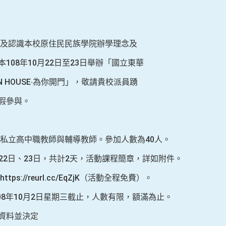
及認識本校原住民民族學院辦學理念及
08年10月22日至23日舉辦「國立東華
HOUSE‧為你開門」，敬請貴校派員踴
假參與。
私立高中職教師與輔導教師。參加人數為40人。
月22日、23日，共計2天，活動課程簡章，詳如附件。
s://reurl.cc/EqZjK（活動全程免費）。
08年10月2日星期三截止，人數有限，額滿為止。
資料並決定