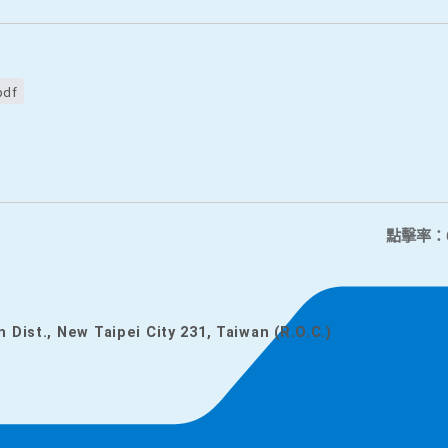
df
點擊率：
n Dist., New Taipei City 231, Taiwan (R.O.C.)