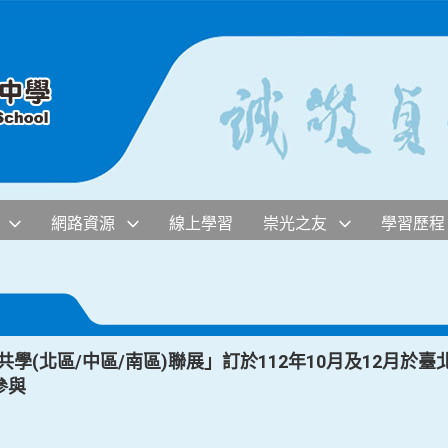
網路資源
線上學習
崇光之友
學習歷程
跨校共學(北區/中區/南區)聯展」訂於112年10月及12月
參與