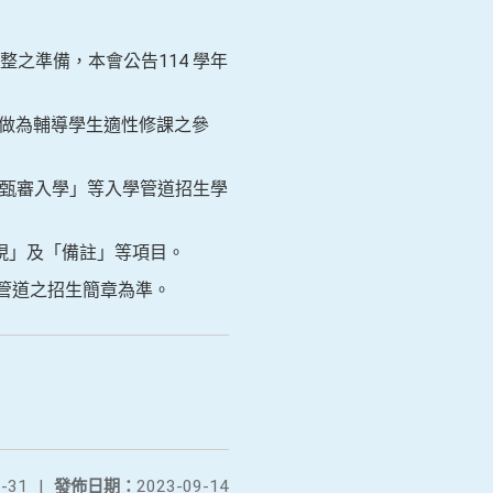
之準備，本會公告114 學年
，提供教師做為輔導學生適性修課之參
優甄審入學」等入學管道招生學
現」及「備註」等項目。
管道之招生簡章為準。
-31
|
發佈日期：
2023-09-14