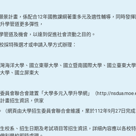
理願景計畫，係配合12年國教課綱著重多元及適性輔導，同時發
升學管道更多彈性，
管道及機會，以達到促進社會流動之目的。
所學校採特殊選才或申請入學方式辦理：
洋大學、國立東華大學、國立暨南國際大學、國立臺東大學
門大學、國立屏東大
會建置「大學多元入學升學網」（http://nsdua.moe.e
計畫招生資訊，供家
由大學招生委員會聯合會維護，業於112年9月27日完成；
系、招生日期及考試項目等招生資訊，詳細內容應以各校特
俾利學校即時處理。