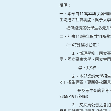
說明：
一、本部自110學年度起辦
生境遇之社會功能，賦予大學
提供經濟弱勢學生多元升學
二、計畫113學年度共11
(一)特殊選才管道：
１、辦理學校：國立臺灣海
學、國立臺南大學、國立金
學，共9校。
２、本部業請大學招生委員會聯合
才」招生專區，更新各校願景
長及考生查詢參考。（網頁
2368-1913詢問）
３、又網頁公告之各招生校
有相關疑義請逕向各校洽詢，