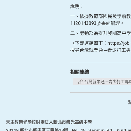
說明：
一、依據教育部國民及學前教育署
1120143893號書函辦理。
二、勞動部為提升我國高中學
（下載連結如下：https://job.taiw
搜尋台灣就業通 ─青少打工
相關連結
台灣就業通 ─青少打工專
天主教崇光學校財團法人新北市崇光高級中學
23149 新北市新店區三民路18號
No. 18, Sanmin Rd., Xindia