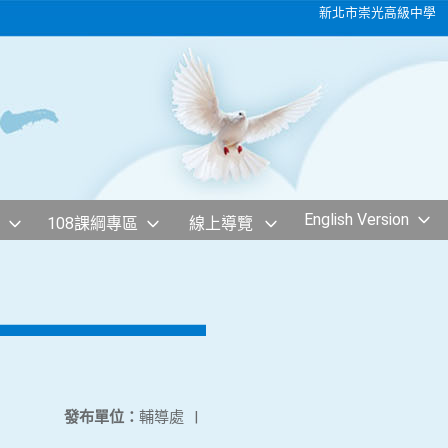
新北市崇光高級中學
English Version
108課綱專區
線上導覽
發布單位：
輔導處
|