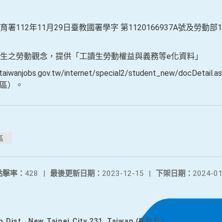
112年11月29日臺教國署學字 第1120166937A號及勞動部1
生之勞動觀念，提供「工讀生勞動權益與義務等e化資料」
anjobs.gov.tw/internet/special2/student_new/docDetail
專區）。
區
點擊率：
428
|
最後更新日期：
2023-12-15
|
下架日期：
2024-01
n Dist., New Taipei City 231, Taiwan (R.O.C.)