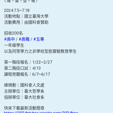
\ 隆。重。登。場 /
2024.7.5~7.18
活動地點｜國立臺灣大學
活動費用｜由國科會贊助
招收200名
#高中
/
#高職
/
#五專
一年級學生
以及同等學力之非學校型態實驗教育學生
第一階段報名｜1/22~2/27
第二階段口試｜4/13
課程旁聽報名｜6/7~6/17
總規劃｜國科會人文處
主辦單位｜臺大哲學系
協辦單位｜臺大社會系
快來下載最新活動簡章