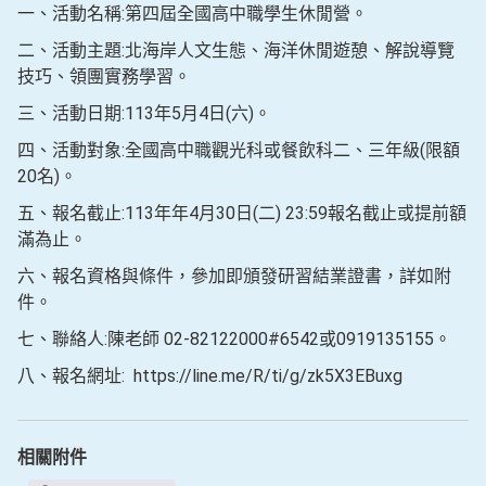
一、活動名稱:第四屆全國高中職學生休閒營。
二、活動主題:北海岸人文生態、海洋休閒遊憩、解說導覽
技巧、領團實務學習。
三、活動日期:113年5月4日(六)。
四、活動對象:全國高中職觀光科或餐飲科二、三年級(限額
20名)。
五、報名截止:113年年4月30日(二) 23:59報名截止或提前額
滿為止。
六、報名資格與條件，參加即頒發研習結業證書，詳如附
件。
七、聯絡人:陳老師 02-82122000#6542或0919135155。
八、報名網址: https://line.me/R/ti/g/zk5X3EBuxg
相關附件