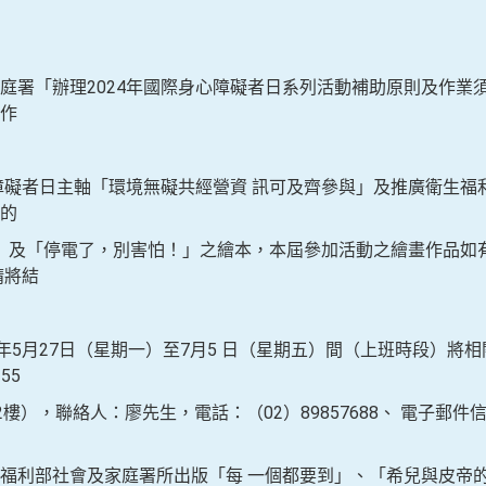
庭署「辦理2024年國際身心障礙者日系列活動補助原則及作業須
作
心障礙者日主軸「環境無礙共經營資 訊可及齊參與」及推廣衛生福
的
及「停電了，別害怕！」之繪本，本屆參加活動之繪畫作品如
請將結
年5月27日（星期一）至7月5 日（星期五）間（上班時段）將
55
），聯絡人：廖先生，電話：（02）89857688、 電子郵件
福利部社會及家庭署所出版「每 一個都要到」、「希兒與皮帝