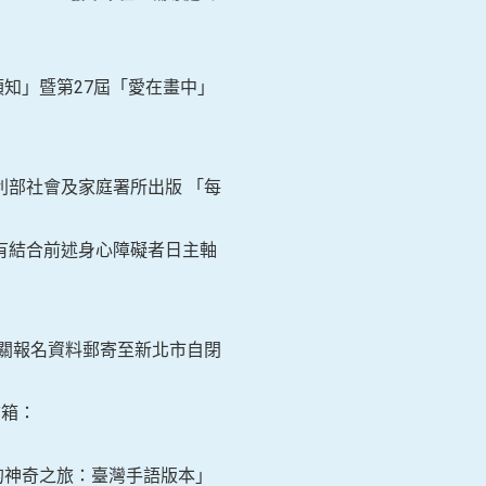
知」暨第27屆「愛在畫中」
利部社會及家庭署所出版 「每
有結合前述身心障礙者日主軸
相關報名資料郵寄至新北市自閉
信箱：
的神奇之旅：臺灣手語版本」