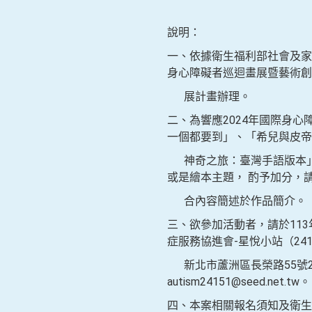
說明：
一、依據衛生福利部社會及家
身心障礙者巡迴畫展暨藝術創
展計畫辦理。
二、為響應2024年國際身
一個都要到」、「希兒與皮帝
神奇之旅：臺灣手語版本」
或是繪本主題， 酌予加分，
合內容簡述於作品簡介。
三、欲參加活動者，請於113
症服務協進會-星悅小站（241
新北市蘆洲區長榮路55號2樓
autism24151@seed.net.tw。
四、本案相關報名須知及衛生