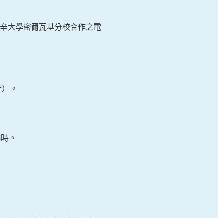
辛大學密爾瓦基分校合作之電
行）。
4時。