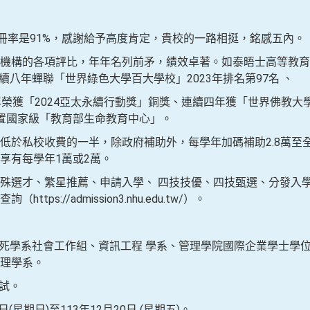
註冊率是91%，感謝給予高度肯定，貴校的一路相挺，銘感五內。
機構的各項評比，年年名列前矛，績效卓著。如泰晤士高等教育
、連續八年蟬聯「世界綠色大學百大學校」2023年排名第97名 、
榮獲「2024亞太永續行動獎」銅獎、連續四年獲「世界佛教大學排
置國家級「教育部生命教育中心」。
低於私校收費的一半，除政府補助外，每學年加碼補助2.8萬至
享有每學年1萬或2萬。
殊選才、繁星推薦、申請入學、 四技技優、四技甄選、分發入
ps://admission3.nhu.edu.tw/）。
、生死學系社會工作組、資訊工程 學系、管理學院國際企業學士學
理學系。
面試。
日(星期日)至113年12月20日 (星期五)。