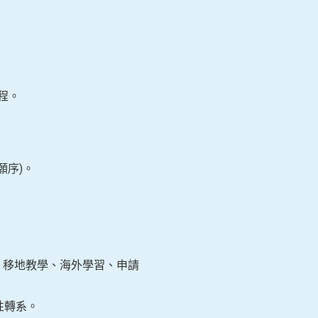
程。
願序)。
分、移地教學、海外學習、申請
性轉系。