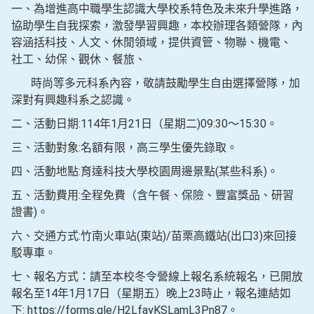
一、為增進高中職學生認識大學校系特色及未來升學進路，
協助學生自我探索，激發學習興趣，本校辦理各類營隊，內
容涵括科技、人文、休閒領域，提供資管、物聯、機電、
社工、幼保、觀休、餐旅、
時尚等多元科系內容，敬請鼓勵學生自由選擇營隊，加
深對有興趣科系之認識。
二、活動日期:114年1月21日（星期二)09:30～15:30。
三、活動對象:名額有限，高三學生優先錄取。
四、活動地點:育達科技大學校園周邊景點(某些科系)。
五、活動費用:全程免費（含午餐、保險、豐富獎品、研習
證書)。
六、交通方式:竹南火車站(東站)/苗栗高鐵站(出口3)來回接
駁專車。
七、報名方式：請至本校冬令營線上報名系統報名，已開放
報名至14年1月17日（星期五）晚上23時止，報名連結如
下: https://forms.gle/H2LfayKSLamL3Pn87。