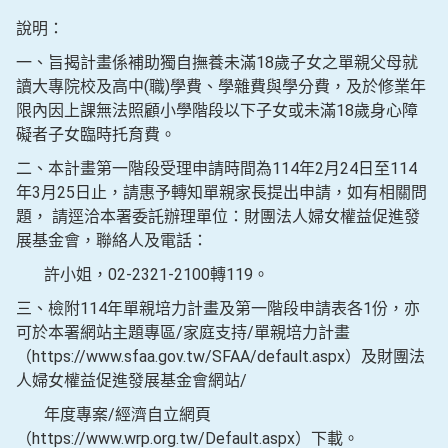
說明：
一、旨揭計畫係補助獨自撫養未滿18歲子女之單親父母就
讀大專院校及高中(職)學費、學雜費與學分費，及於修業年
限內因上課無法照顧小學階段以下子女或未滿18歲身心障
礙者子女臨時托育費。
二、本計畫第一階段受理申請時間為114年2月24日至114
年3月25日止，請惠予轉知單親家長提出申請，如有相關問
題， 請逕洽本署委託辦理單位：財團法人婦女權益促進發
展基金會，聯絡人及電話：
許小姐，02-2321-2100轉119。
三、檢附114年單親培力計畫及第一階段申請表各1份，亦
可於本署網站主題專區/家庭支持/單親培力計畫
（https://www.sfaa.gov.tw/SFAA/default.aspx）及財團法
人婦女權益促進發展基金會網站/
年度專案/經濟自立網頁
（https://www.wrp.org.tw/Default.aspx）下載。