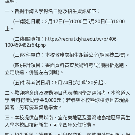
說明：
一、旨揭申請入學報名日期及招生資訊如下：
(一)報名日期：3月17日(一)10:00至5月20日(二)16:00
止。
(二)相關資訊：https://recruit.dyhu.edu.tw/p/406-
100459482,r64.php
(三)收件單位：本校教務處招生組辦公室(經國樓二樓)。
(四)採計項目：書面資料審查及術科考試測驗(折返跑、
立定跳遠、併腿左右側跳)。
(五)術科考試日期：5月24日(六)9時30分起。
二、歡迎體育班及運動項目代表隊同學踴躍報考，本管道入
學 者可得獎助學金5,000元；若參與本校籃球校隊且表現優
異者，另有優渥獎助學金。
三、本校提供苗栗以南、宜花東地區及臺灣離島地區畢業生
入學本校四技部新生，可享四年免住宿費。