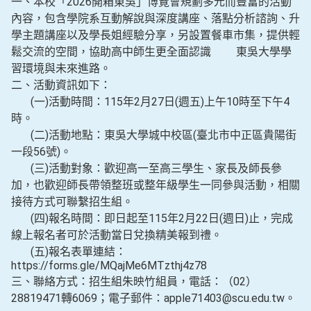
一、本校「2026開箱東吳」博覽會規劃多元而豐富的活動
內容，包含學院系互動解說與深度講座、落點分析諮詢、升
學主題講座以及學長姐經驗分享，另設置餐車市集，提供輕
鬆交流的空間，協助高中師生更全面認識 東吳大學學
習環境與未來進路。
二、活動資訊如下：
(一)活動時間：115年2月27日(週五)上午10時至下午4
時。
(二)活動地點：東吳大學城中校區(臺北市中正區貴陽街
一段56號)。
(三)活動對象：歡迎高一至高三學生、家長及師長參
加，也歡迎師長帶領整班或整年級學生一同參與活動，相關
接待方式可聯繫招生組。
(四)報名時間：即日起至115年2月22日(週日)止，完成
線上報名者可於活動當日兌換精美報到禮。
(五)報名表單連結：
https://forms.gle/MQajMe6MTzthj4z78
三、聯絡方式：招生組朱映竹組員，電話：（02）
28819471轉6069；電子郵件：apple71403@scu.edu.tw。