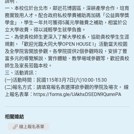
說明：
一、本校位於台北市，鄰近花博園區，深耕產學合作，培育
務實致用人才。配合政府私校學費補助再加碼「公益興學獎
學金」，學生一年共可獲得5萬元學雜費之補助，相當於公
立大學收費，得以減輕學生就學負擔。
二、為使貴校師生更深入了解大學校系，協助貴校學生生涯
規劃，「歡迎光臨大同大學OPEN HOUSE I」活動當天校園
及全學院皆開放參觀。各學院提供2個參觀時段，安排了豐
富多元的導覽解說、實作體驗、教學場域參觀等，歡迎貴校
師生及家長蒞臨本校。
三、活動資訊：
(一)活動時間：民國115年3月7日(六)10:00-15:30
(二)報名方式：請填寫報名表選擇欲參觀的學院及場次， 線
上報名表單：https://forms.gle/UAkhxDSEDN9QumnPA
相關連結
線上報名表單