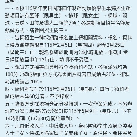
說明：
一、本校115學年度日間部四年制運動績優學生單獨招生運
動項目計有籃球（限男生）、排球（限女生）、網球、羽
球、桌球、田徑及鐵人三項等7項；各運動項目招生名額及
甄試方式，請參閱招生簡章。
二、旨揭招生一律採網路報名並上傳相關資料，報名、資料
上傳及繳費期限自115年2月5日（星期四）起至2月25日
（星期三）止，報名系統於期間內24小時開放，惟截止當
日僅開放至中午12時止，逾期不予受理。
三、甄試方式採書面資料審查及術科考試，各項滿分均為
100分；總成績計算方式為書面資料審查成績占30%、術科
考試成績占70%。
四、術科考試訂於115年3月26日（星期四）舉行；術科考
試成績未達60分者，不予錄取。
五、錄取方式採現場登記分發報到，一次作業完成，不另辦
理補分發；現場登記分發訂於115年5月9日（星期六）下午
14時辦理（13時30分開始簽到）。
六、凡具低收入戶、中低收入戶、身心障礙學生及身心障礙
人士子女、特殊境遇家庭子女或孫子女、原住民、新住民及