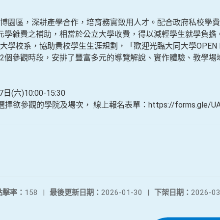
博園區，深耕產學合作，培育務實致用人才。配合政府私校學費
元學雜費之補助，相當於公立大學收費，得以減輕學生就學負擔
學校系，協助貴校學生生涯規劃，「歡迎光臨大同大學OPEN HO
2個參觀時段，安排了豐富多元的導覽解說、實作體驗、教學場
六)10:00-15:30
參觀的學院及場次， 線上報名表單：https://forms.gle/UAkh
點擊率：
158
|
最後更新日期：
2026-01-30
|
下架日期：
2026-03