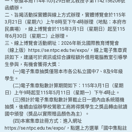
一、依據本局114年10月29日新北教技字第1142156206號
函續辦。
二、旨揭活動採實體與線上方式辦理，實體博覽會於115年
3月21日（星期六）上午8時至下午4時辦理（地點：本府市
民廣場），線上博覽會於115年3月1日（星期日）起至115
年6月30日（星期二）止辦理。
三、線上博覽會活動網址：2026年新北國際教育博覽會
（線上版）https://se.ntpc.edu.tw/expo/，線上電子集章資
訊如下，建議可於資訊或綜合課程額外借用電腦教室引導學
生參與，有機會獲得大獎：
(一)電子集章抽獎僅限本市各公私立國中7、8及9年級
學生。
(二)電子集章點數計算期間如下：115年3月1日（星期
日）上午9時起至115年5月11日（星期一）下午4時止。
(三)預計於電子集章點數計算截止日一週內由系統隨機
抽獎，後續由協辦學校鶯歌工商將得獎學生之獎品轉由就讀
國中頒發（獎品以實際贈品顏色為主）。
(四)本案集章註冊方式：進入網址
https://se.ntpc.edu.tw/expo/，點選上方選單「國中集點註