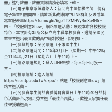
冊」進行註冊，註冊資訊請務必填寫正確。
(五)電子集章系統聯絡人：新北高中陳怡樺老師。倘有
電子集章相關問題，請於新北教博國中LINE群組反映或填
寫客服表單https://forms.gle/6gpTTZMHVyRmXu4H6。
四、「校服創意Show」網路票選活動：展現本市各校校服
特色，本次計有35所公私立高中職學校參賽，邀請全國民
眾來票選出最喜歡的高中職制校服，說明如下：
(一)參與對象：全民票選（不限國中生）。
(二)網路票選時間：115年3月2日（星期一）中午12時
至115年3月21日（星期六）上午11時止。
(三)網路票選規則：登入LINE帳號，每人每日可投一
票。
(四)投票網址：進入網址
https://se.ntpc.edu.tw/expo/，點選「校服創意Show」網
路票選活動。
(五)另參賽學生將於實體博覽會當日上午11時40分於特
色活動舞台現場走秀票選「最佳台風獎」，歡迎大家擔任最
佳聲援助選員。