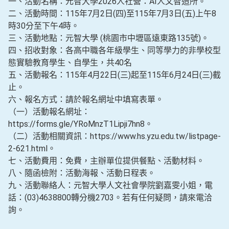
一、活動名稱：元智大學2026人社營：AI人文智造所。
二、活動時間：115年7月2日(四)至115年7月3日(五)上午8
時30分至下午4時。
三、活動地點：元智大學 (桃園市中壢區遠東路135號)。
四、招收對象：各高中職各年級學生、同等學力的非學校型
態實驗教育學生、自學生，共40名
五、活動報名：115年4月22日(三)起至115年6月24日(三)截
止。
六、報名方式：請於報名網址中填寫表單。
（一）活動報名網址：
https://forms.gle/YRoMnzT1Lipji7hn8。
（二）活動相關資訊：https://www.hs.yzu.edu.tw/listpage-
2-621.html。
七、活動費用：免費，主辦單位提供餐點、活動材料。
八、隨函檢附：活動海報、活動日程表。
九、活動聯絡人：元智大學人文社會學院劉嘉雯小姐，電
話：(03)4638800轉分機2703。若有任何疑問，請來電洽
詢。