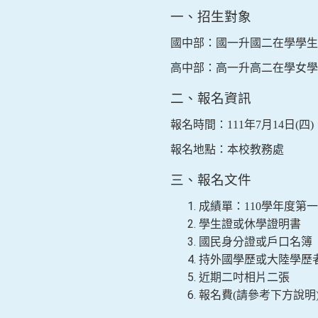
一、招生對象
國中部：國一升國二在學學生
高中部：高一升高二在學女學
二、報名資訊
報名時間：
111
年
7
月
14
日
(
四
)
報名地點：本校教務處
三、報名文件
成績單：
110
學年度第一
學生證或休學證明書
國民身分證或戶口名簿
持外國學歷或大陸學歷
近期二吋相片二張
報名費
(
請參考下方說明