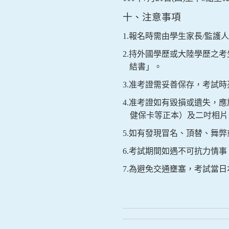
十、注意事項
1.
報名時需由學生家長
/
監護人
2.
持外國學歷或大陸學歷之考
結書」。
3.
准考證需妥善保存，考試時
4.
准考證如有毀損或遺失，應
健保卡等正本）及二吋相片
5.
如有發現冒名、頂替、舞弊
6.
考試期間如遇不可抗力情事
7.
為避免交通壅塞，考試當日