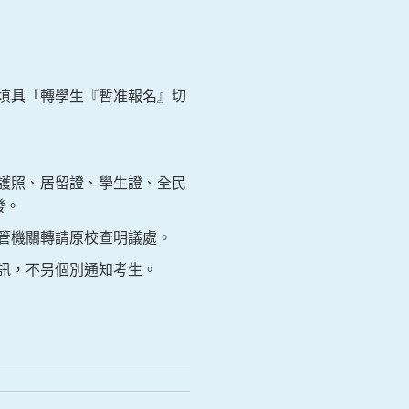
填具「轉學生『暫准報名』切
護照、居留證、學生證、全民
發。
管機關轉請原校查明議處。
訊，不另個別通知考生。