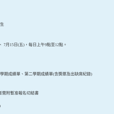
生
、
7
月
15
日
(
五
)
，每日上午
9
點至
12
點。
學期成績單、第二學期成績單
(
含獎懲及出缺席紀錄
)
者需附暫准報名切結書
)