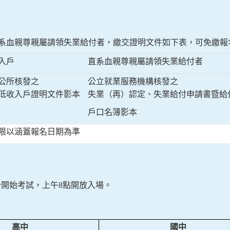
。
系血親尊親屬請領失業給付者，繳交證明文件如下表，可免繳報
入戶
直系血親尊親屬請領失業給付者
公所核發之
公立就業服務機構核發之
低收入戶證明文件影本
失業（再）認定、失業給付申請書暨給
戶口名簿影本
限以涵蓋報名日期為準
分開始考試，上午
8
點開放入場。
高中
國中