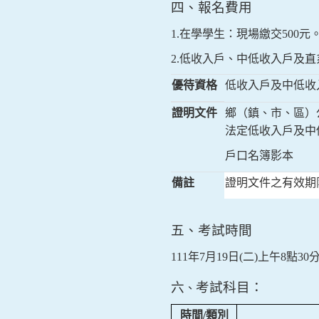
四、報名費用
1.
在學學生：現場繳交
500
元
2.
低收入戶、中低收入戶及直
優待資格
低收入戶及中低收
證明文件
鄉（鎮、市、區）
法定低收入戶及中
戶口名簿影本
備註
證明文件之有效期
五、考試時間
111
年
7
月
19
日
(
二
)
上午
8
點
30
六
考試科目：
、
時間
/
類別