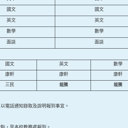
國文
國文
英文
英文
數學
數學
面談
面談
國文
英文
數學
康軒
康軒
康軒
三民
龍騰
龍騰
，以電話通知錄取及說明報到事宜。
2
點，至本校教務處報到。