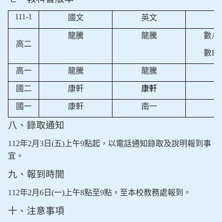
111-1
國文
英文
龍騰
龍騰
數
A
高二
數
B
高一
龍騰
龍騰
國二
康軒
康軒
國一
康軒
南一
八、錄取通知
112
年
2
月
3
日
(
五
)
上午
9
點起，以電話通知錄取及說明報到事
宜。
九、報到時間
112
年
2
月
6
日
(
一
)
上午
8
點至
9
點，至本校教務處報到。
十、注意事項