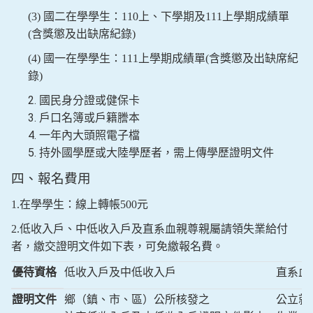
(3)
國二在學學生：
110
上、下學期及
111
上學期成績單
(
含獎懲及出缺席紀錄
)
(4)
國一在學學生：
111
上學期成績單
(
含獎懲及出缺席紀
錄
)
國民身分證或健保卡
戶口名簿或戶籍謄本
一年內大頭照電子檔
持外國學歷或大陸學歷者，需上傳學歷證明文件
四、報名費用
1.
在學學生：線上轉帳
500
元
2.
低收入戶、中低收入戶及直系血親尊親屬請領失業給付
者，繳交證明文件如下表，可免繳報名費。
優待資格
低收入戶及中低收入戶
直系血
證明文件
鄉（鎮、市、區）公所核發之
公立就