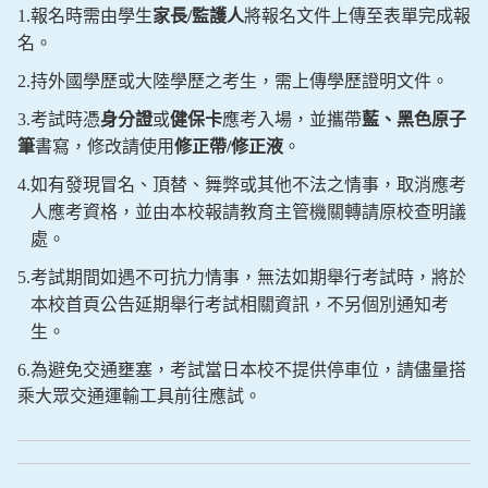
1.
報名時需由學生
家長
/
監護人
將報名文件上傳至表單完成報
名。
2.
持外國學歷或大陸學歷之考生，需上傳學歷證明文件。
3.
考試時憑
身分證
或
健保卡
應考入場，並攜帶
藍、黑色原子
筆
書寫，修改請使用
修正帶
/
修正液
。
4.
如有發現冒名、頂替、舞弊或其他不法之情事，取消應考
人應考資格，並由本校報請教育主管機關轉請原校查明議
處。
5.
考試期間如遇不可抗力情事，無法如期舉行考試時，將於
本校首頁公告延期舉行考試相關資訊，不另個別通知考
生。
6.
為避免交通壅塞，考試當日本校不提供停車位，請儘量搭
乘大眾交通運輸工具前往應試。