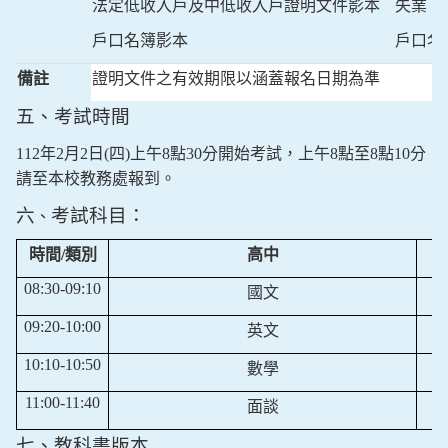
法定低收入戶及中低收入戶證明文件影本
失業（
戶口名簿影本
戶口名
備註
證明文件之有效期限以涵蓋報名日期為準
五、考試時間
112
年
2
月
2
日
(
四
)
上午
8
點
30
分開始考試，上午
8
點至
8
點
10
分
請至本校教務處報到。
六
考試科目：
、
時間
/
類別
高中
08:30-09:10
國文
09:20-10:00
英文
10:10-10:50
數學
11:00-11:40
面談
七、教科書版本