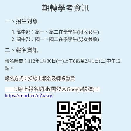
期轉學考資訊
一、招生對象
高中部：高一、高二在學學生
(
限收女生
)
國中部：國一、國二在學學生
(
男女兼收
)
二、報名資訊
報名時間：
112
年
1
月
30
日
(
一
)
上午
8
點至
2
月
1
日
(
三
)
中午
12
點。
報名方式：採線上報名及轉帳繳費
1.線上報名網址(需登入Google帳號)：
https://reurl.cc/qZxkrg