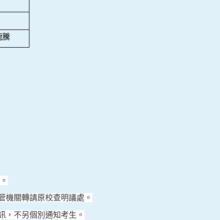
龍騰
。
管機關轉請原校查明議處。
訊，不另個別通知考生。