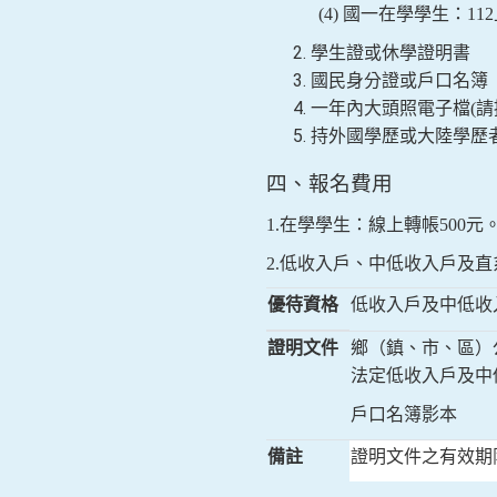
(4)
國一在學學生：
112
學生證或休學證明書
國民身分證或戶口名簿
一年內大頭照電子檔
(
請
持外國學歷或大陸學歷
四、報名費用
1.
在學學生：線上轉帳
500
元
2.
低收入戶、中低收入戶及直
優待資格
低收入戶及中低收
證明文件
鄉（鎮、市、區）
法定低收入戶及中
戶口名簿影本
備註
證明文件之有效期