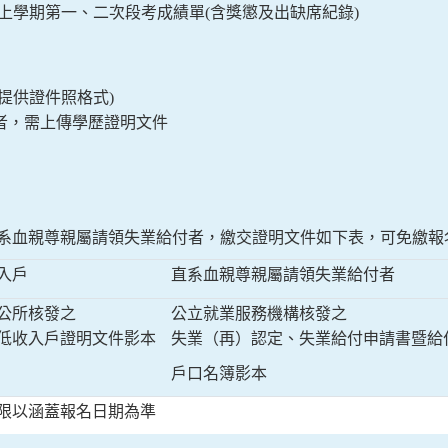
上學期第一、二次段考成績單
(
含獎懲及出缺席紀錄
)
提供證件照格式
)
者，需上傳學歷證明文件
。
系血親尊親屬請領失業給付者，繳交證明文件如下表，可免繳報
入戶
直系血親尊親屬請領失業給付者
公所核發之
公立就業服務機構核發之
低收入戶證明文件影本
失業（再）認定、失業給付申請書暨給
戶口名簿影本
限以涵蓋報名日期為準