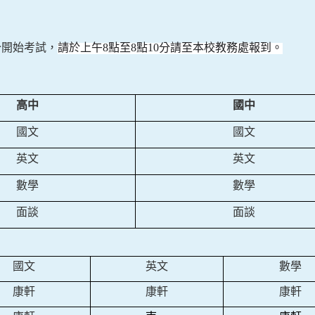
分開始考試，
請於上午
8
點至
8
點
10
分請至本校教務處報到。
高中
國中
國文
國文
英文
英文
數學
數學
面談
面談
國文
英文
數學
康軒
康軒
康軒