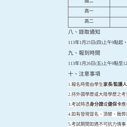
國二
高一
高二
八、錄取通知
113
年
1
月
25
日
(
四
)
上午
9
點起
九、報到時間
113
年
1
月
26
日
(
五
)
上午
9
點至
1
十、注意事項
1.
報名時需由學生
家長
/
監護人
2.
持外國學歷或大陸學歷之考
3.
考試時憑
身分證
或
健保卡
應
4.
如有發現冒名、頂替、舞弊
5.
考試期間如遇不可抗力情事