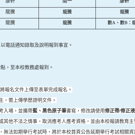
康軒
南一
康軒
龍騰
龍騰
龍騰
龍騰
龍騰
數A、數B：
，以電話通知錄取及說明報到事宜。
2
點，至本校教務處報到。
將報名文件上傳至表單完成報名。
生，需上傳學歷證明文件。
考入場，
並攜帶
藍、黑色原子筆
書寫，修改請使用
修正帶
/
修正液
或其他不法之情事，取消應考人應考資格，並由本校報請教育主
，無法如期舉行考試時，將於本校首頁公告延期舉行考試相關資