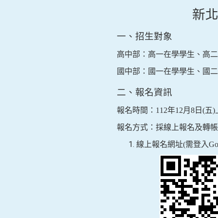
新
一、招生對象
高中部：高一在學學生、高二
國中部：國一在學學生、國二
二、報名資訊
報名時間：
112
年
12
月
8
日
(
五
)
報名方式：採線上報名及轉帳
線上報名網址
(
需登入
Go