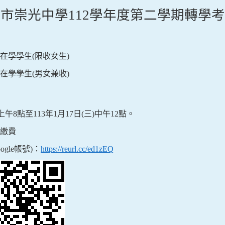
北市崇光中學
112
學年度第二學期轉學考
在學學生
(
限收女生
)
在學學生
(
男女兼收
)
上午
8
點至
113
年
1
月
17
日
(
三
)
中午
12
點。
繳費
ogle
帳號
)
：
https://reurl.cc/ed1zEQ