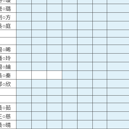
游○璇
唐○璐
劉○方
吳○庭
周○晞
潘○玲
周○綸
吳○秦
鄭○欣
黃○茹
王○慈
黃○晴