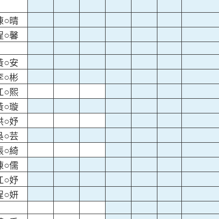
陳○晴
程○馨
黃○安
李○彬
江○熙
黃○璇
洪○妤
吳○芸
張○綺
陳○儒
江○妤
程○妍