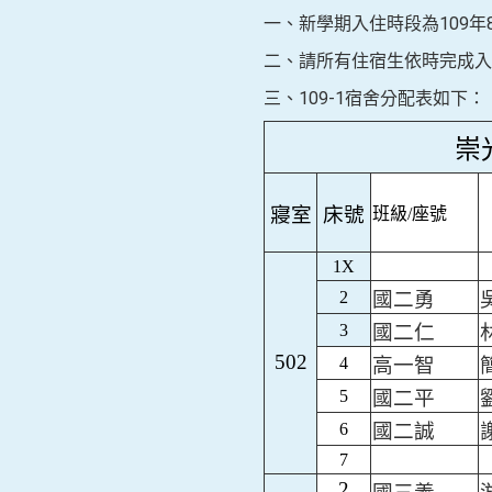
一、新學期入住時段為109年8月3
二、請所有住宿生依時完成入
三、109-1宿舍分配表如下：
崇
寢室
床號
班級/座號
1X
2
國二勇
3
國二仁
502
4
高一智
5
國二平
6
國二誠
7
2