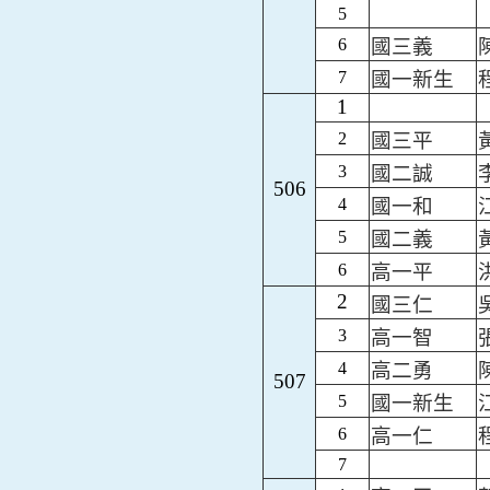
5
6
國三義
7
國一新生
1
2
國三平
3
國二誠
506
4
國一和
5
國二義
6
高一平
2
國三仁
3
高一智
4
高二勇
507
5
國一新生
6
高一仁
7