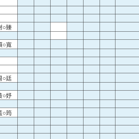
謝○臻
賴○寬
周○廷
黃○妤
藍○筠