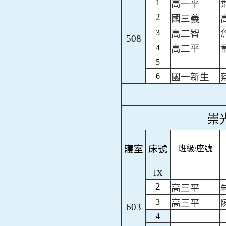
1
高一平
2
國三義
3
高二智
508
4
高二平
5
6
國一新生
崇
寢室
床號
班級/座號
1X
2
高三平
3
高三平
603
4