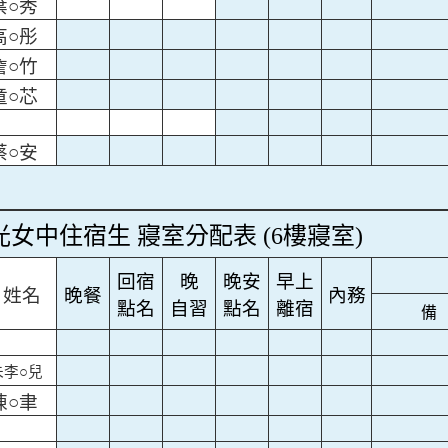
葉○秀
高○彤
詹○竹
童○芯
蔡○安
光女中住宿生 寢室分配表 (6樓寢室)
回宿
晚
晚安
早上
姓名
晚餐
內務
點名
自習
點名
離宿
備
朱李○兒
陳○聿