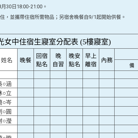
0日18:00-21:00。
住，並攜帶住宿所需物品；另宿舍晚餐自9/1起開始供餐。
光女中住宿生寢室分配表 (5樓寢室)
回宿
晚
晚安
早上
姓名
晚餐
內務
點名
自習
點名
離宿
備
吳○涵
林○立
簡○岑
劉○圓
謝○瀅