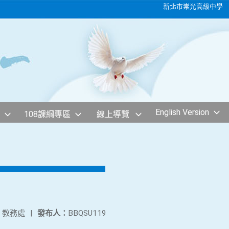
新北市崇光高級中學
English Version
108課綱專區
線上導覽
：
教務處
|
發布人：
BBQSU119