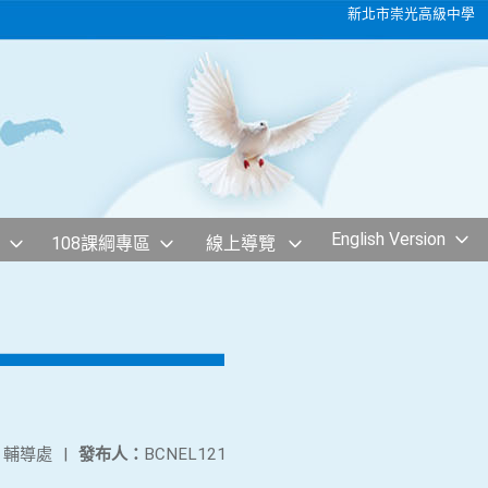
新北市崇光高級中學
English Version
108課綱專區
線上導覽
：
輔導處
|
發布人：
BCNEL121